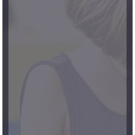
Gratis para ti
*Puedes descargarte los tres
primeros capítulos de mi libro de
manera gratuita
Lo quiero ya