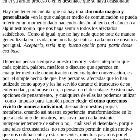
en el ya arduo proceso o en el desenlace que se haya ocasionado.
Hay que tener en cuenta que no hay una «
fórmula mágica y
generalizada
«en la que cualquier medio de comunicación se pueda
referir en un momento dado haciendo alusión al tema del cáncer o a
algún testimonio que nos haga sentir a todos los afectados
satisfechos. Como al igual, que no hay nada que se trate de manera
generalizada en la vida, que nos haga sentir a cada uno de nosotros
por igual.
Aceptarlo, sería muy buena opción para partir desde
esa base.
Debemos pensar siempre a nuestro favor y saber interpretar que
cada opinión, palabra, metáfora o discurso que aparezca en
cualquier medio de comunicación o en cualquier conversación, es
por el simple hecho de que hay personas afectadas que lo han
utilizado como apoyo y les ha servido durante el transcurso de su
enfermedad, parándose o no, a pensar en el desenlace. Existen más
opciones de pensamiento, y cualquiera de ellas las podemos utilizar
como impulso para también poder elegir
el cómo queremos
vivirlo de manera individual
, diseñando nuestras propias
metáforas, creando así nuestra experiencia, transformándose en lo
que a cada uno de nosotros, nos sirva para cada instante,
independientemente de saber o no, cuál será el desenlace, porque
ante tales circunstancias, no nos podemos permitir ningún motivo
que nos cohíba sentir y estar presentes, mientras pasamos por el