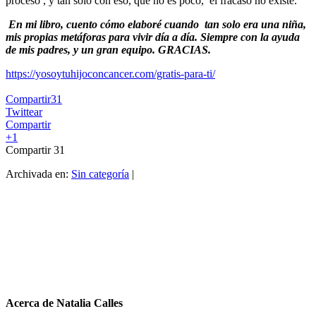
proceso , y tan solo con eso, que no es poco, el fracaso no existe.
En mi libro, cuento cómo elaboré cuando tan solo era una niña,
mis propias metáforas para vivir día a día. Siempre con la ayuda
de mis padres, y un gran equipo. GRACIAS.
https://yosoytuhijoconcancer.com/gratis-para-ti/
Compartir
31
Twittear
Compartir
+1
Compartir
31
Archivada en:
Sin categoría
|
Acerca de
Natalia Calles