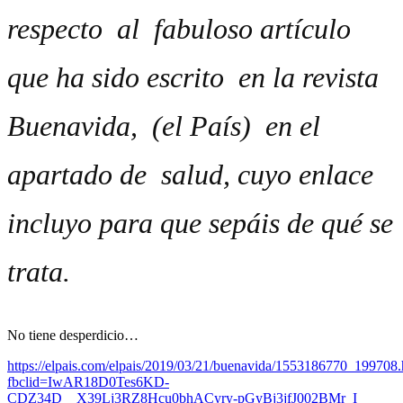
respecto al fabuloso artículo
que ha sido escrito en la revista
Buenavida, (el País) en el
apartado de salud, cuyo enlace
incluyo para que sepáis de qué se
trata.
No tiene desperdicio…
https://elpais.com/elpais/2019/03/21/buenavida/1553186770_199708.
fbclid=IwAR18D0Tes6KD-
CDZ34D__X39Lj3RZ8Hcu0bhACyry-pGyBj3jfJ002BMr_I