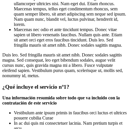
ullamcorper ultricies nisi. Nam eget dui. Etiam rhoncus.
Maecenas tempus, tellus eget condimentum rhoncus, sem
quam semper libero, sit amet adipiscing sem neque sed ipsum.
Nam quam nunc, blandit vel, luctus pulvinar, hendrerit id,
lorem.
Maecenas nec odio et ante tincidunt tempus. Donec vitae
sapien ut libero venenatis faucibus. Nullam quis ante. Etiam
sit amet orci eget eros faucibus tincidunt. Duis leo. Sed
fringilla mauris sit amet nibh. Donec sodales sagittis magna.
Duis leo. Sed fringilla mauris sit amet nibh. Donec sodales sagittis
magna. Sed consequat, leo eget bibendum sodales, augue velit
cursus nunc, quis gravida magna mi a libero. Fusce vulputate
eleifend sapien. Vestibulum purus quam, scelerisque ut, mollis sed,
nonummy id, metus.
¿Qué incluye el servicio nº1?
Una información resumida sobre todo que va incluido con la
contratación de este servicio
Vestibulum ante ipsum primis in faucibus orci luctus et ultrices
posuere cubilia Curae
In ac dui quis mi consectetuer lacinia. Nam pretium turpis et
arcu