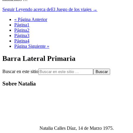
Seguir Leyendo
acerca deEl Juego de los viajes
→
« Página Anterior
Página
1
Página
2
Página
3
Página
4
Página Siguiente »
Barra Lateral Primaria
Buscar en este sitio
Sobre Natalia
Natalia Calles Díaz, 14 de Marzo 1975.