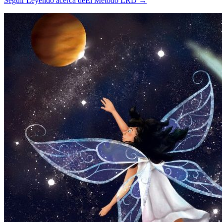
Seguir Leyendo
acerca deEl Método LRD
→